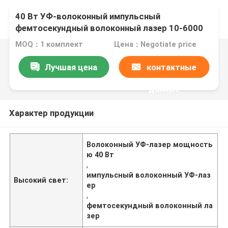
40 Вт УФ-волоконный импульсный
фемтосекундный волоконный лазер 10-6000
кГц
MOQ：1 комплект
Цена：Negotiate price
Лучшая цена
контактные
данные
Характер продукции
Волоконный УФ-лазер мощность
ю 40 Вт
,
импульсный волоконный УФ-лаз
Высокий свет:
ер
,
фемтосекундный волоконный ла
зер