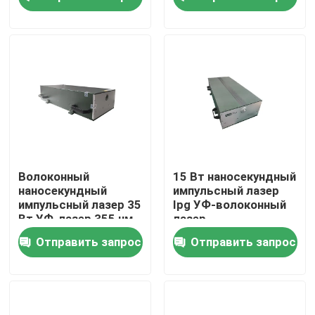
мощностью 5 Вт
VR-шоу
О нас
Тур по фабрике
Контроль качества
Волоконный
15 Вт наносекундный
наносекундный
импульсный лазер
импульсный лазер 35
Ipg УФ-волоконный
Свяжитесь с нами
Вт УФ-лазер 355 нм
лазер
Отправить запрос
Отправить запрос
Сделать запрос
Зеленый волоконный лазер