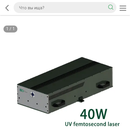
1
/
1