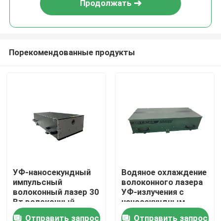
Продолжать
Порекомендованные продукты
Дом
УФ-наносекундный
Водяное охлаждение
импульсный
волоконного лазера
Товары
волоконный лазер 30
УФ-излучения с
Вт волоконный
наносекундным
лазерный гравер
импульсом
Отправить запрос
Отправить запрос
Видео