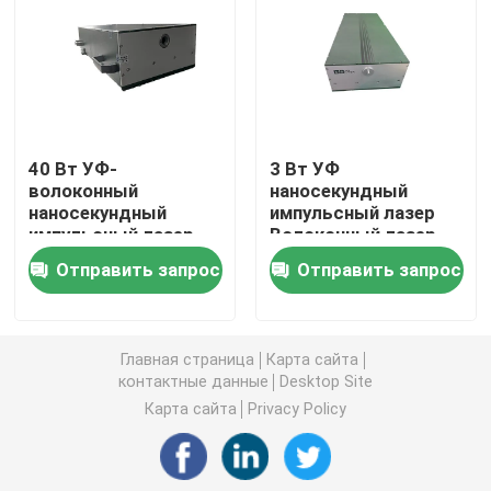
Волоконный лазер непрерывного действия
Волоконный лазер QCW
40 Вт УФ-
3 Вт УФ
волоконный
наносекундный
Пульсированный лазер волокна
наносекундный
импульсный лазер
импульсный лазер
Волоконный лазер
10-6000 кГц
Волоконный лазер MOPA
Отправить запрос
Отправить запрос
УФ-волоконный лазер
Главная страница
Карта сайта
контактные данные
Desktop Site
Ультрабыстрый волоконный лазер
Карта сайта
Privacy Policy
Лазерное средство для удаления препятствий