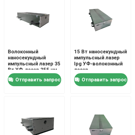
VR-шоу
О нас
Волоконный
15 Вт наносекундный
Тур по фабрике
наносекундный
импульсный лазер
импульсный лазер 35
Ipg УФ-волоконный
Вт УФ-лазер 355 нм
лазер
Контроль качества
Отправить запрос
Отправить запрос
Свяжитесь с нами
Сделать запрос
Зеленый волоконный лазер