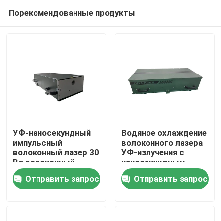
Порекомендованные продукты
УФ-наносекундный
Водяное охлаждение
импульсный
волоконного лазера
волоконный лазер 30
УФ-излучения с
Дом
Вт волоконный
наносекундным
лазерный гравер
импульсом
Отправить запрос
Отправить запрос
мощностью 5 Вт
Товары
Видео