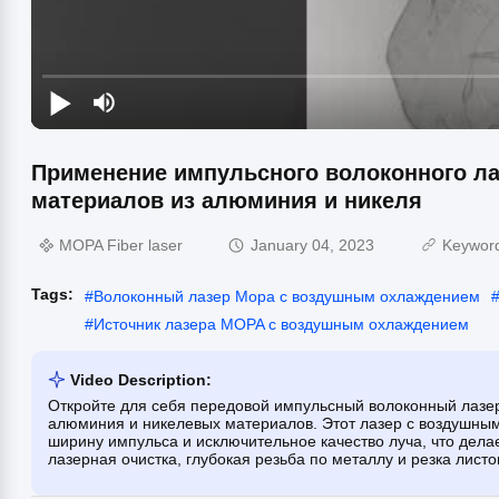
Применение импульсного волоконного л
материалов из алюминия и никеля
MOPA Fiber laser
January 04, 2023
Keywor
Tags:
#
Волоконный лазер Mopa с воздушным охлаждением
#
Источник лазера MOPA с воздушным охлаждением
Video Description:
Откройте для себя передовой импульсный волоконный лазе
алюминия и никелевых материалов. Этот лазер с воздушны
ширину импульса и исключительное качество луча, что дел
лазерная очистка, глубокая резьба по металлу и резка листо