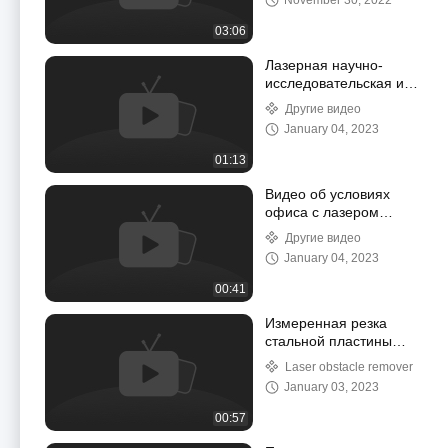
November 30, 2022
03:06
Лазерная научно-
исследовательская и
производственная
Другие видео
площадка Gongda
January 04, 2023
01:13
Видео об условиях
офиса с лазером
Gongda
Другие видео
January 04, 2023
00:41
Измеренная резка
стальной пластины
под дождем с
Laser obstacle remover
помощью лазерного
January 03, 2023
устройства удаления
препятствий
00:57