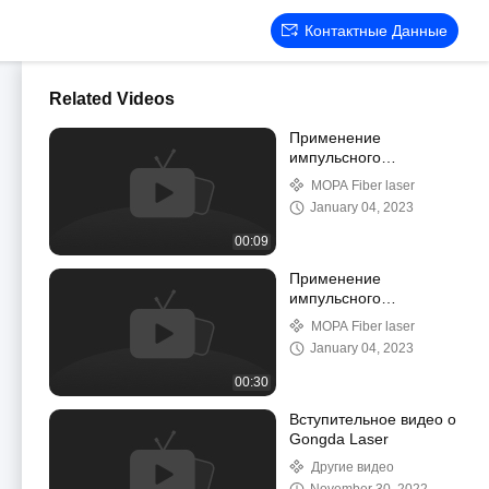
Контактные Данные
Related Videos
Применение
импульсного
волоконного лазера
MOPA Fiber laser
MOPA для снятия
January 04, 2023
краски с поверхности
электрического столба
00:09
Применение
импульсного
волоконного лазера
MOPA Fiber laser
MOPA мощностью
January 04, 2023
1000 Вт для глубокой
гравировки
00:30
полупроводникового
материала -
Вступительное видео о
кремниевого
Gongda Laser
автомобиля
Другие видео