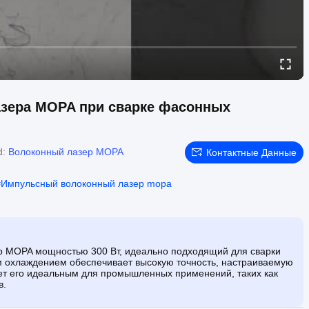
азера MOPA при сварке фасонных
d:
Волоконный лазер MOPA
Контактные Данные
#
Импульсный волоконный лазер mopa
р MOPA мощностью 300 Вт, идеально подходящий для сварки
м охлаждением обеспечивает высокую точность, настраиваемую
ает его идеальным для промышленных применений, таких как
в.