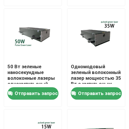
для
маркировки
фотоэлектрической
обработки
VR-шоу
О нас
Тур по фабрике
50 Вт зеленые
Одномодовый
Контроль качества
наносекундные
зеленый волоконный
волоконные лазеры
лазер мощностью 35
одноимпульсный
Вт с импульсным
Свяжитесь с нами
лазерный источник
наносекундным
Отправить запрос
Отправить запрос
для микрообработки
импульсом
маркировки резки
Сделать запрос
Зеленый волоконный лазер