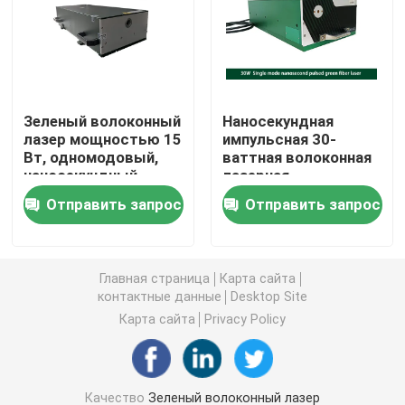
Волоконный лазер непрерывного действия
Волоконный лазер QCW
Зеленый волоконный
Наносекундная
лазер мощностью 15
импульсная 30-
Вт, одномодовый,
ваттная волоконная
Пульсированный лазер волокна
наносекундный
лазерная
импульсный
маркировочная
Отправить запрос
Отправить запрос
машина Зеленый
Волоконный лазер MOPA
волоконный лазер
УФ-волоконный лазер
Главная страница
Карта сайта
контактные данные
Desktop Site
Карта сайта
Privacy Policy
Ультрабыстрый волоконный лазер
Лазерное средство для удаления препятствий
Качество
Зеленый волоконный лазер