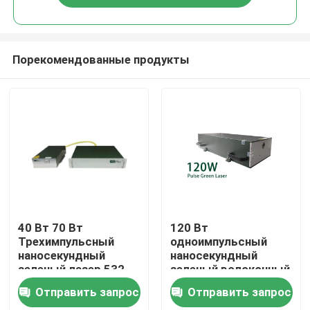
Порекомендованные продукты
Дом
40 Вт 70 Вт
120 Вт
Трехимпульсный
одноимпульсный
наносекундный
наносекундный
Товары
зеленый лазер 532
зеленый волоконный
нм Волоконный
лазер для
Отправить запрос
Отправить запрос
лазерный источник
гравировки
Видео