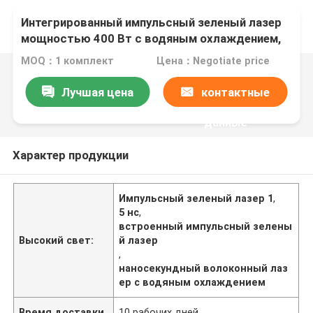
Интегрированный импульсный зеленый лазер
мощностью 400 Вт с водяным охлаждением,
наносекундный волоконный лазер
MOQ：1 комплект
Цена：Negotiate price
Лучшая цена
контактные
данные
Характер продукции
Импульсный зеленый лазер 1
,
5 нс
,
встроенный импульсный зелены
Высокий свет:
й лазер
,
наносекундный волоконный лаз
ер с водяным охлаждением
Время доставки
10 рабочих дней