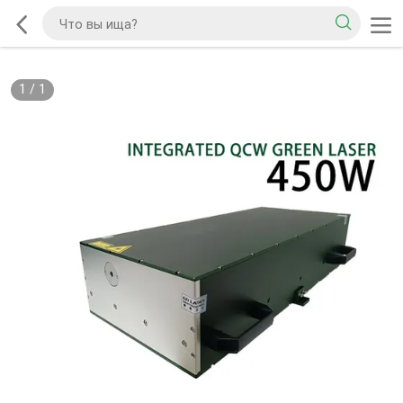
1
/
1