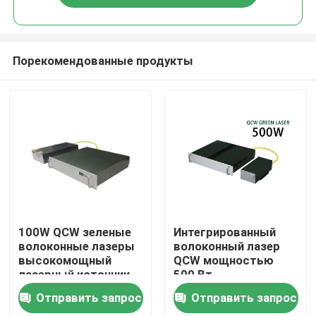
Порекомендованные продукты
Дом
100W QCW зеленые
Интегрированный
волоконные лазеры
волоконный лазер
высокомощный
QCW мощностью
Товары
лазерный источник
500 Вт,
для резки сверления
одномодовый,
Отправить запрос
Отправить запрос
сварки 200W 300W
наносекундный,
Видео