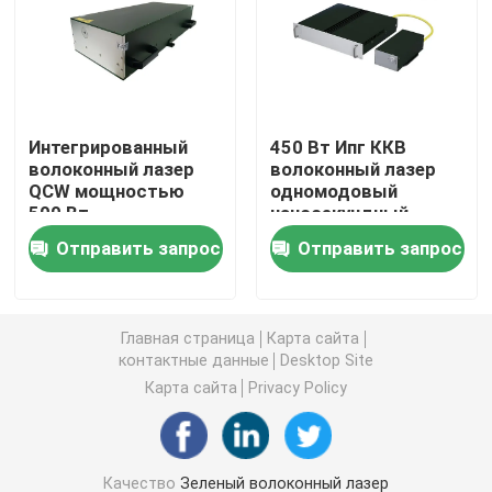
Волоконный лазер непрерывного действия
Волоконный лазер QCW
Интегрированный
450 Вт Ипг ККВ
волоконный лазер
волоконный лазер
QCW мощностью
одномодовый
Пульсированный лазер волокна
500 Вт,
наносекундный
одномодовый,
зеленый волоконный
Отправить запрос
Отправить запрос
наносекундный,
лазер
Волоконный лазер MOPA
зеленый волоконный
лазер
УФ-волоконный лазер
Главная страница
Карта сайта
контактные данные
Desktop Site
Карта сайта
Privacy Policy
Ультрабыстрый волоконный лазер
Лазерное средство для удаления препятствий
Качество
Зеленый волоконный лазер