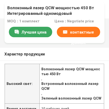
Волоконный лазер QCW мощностью 450 Вт
Интегрированный одномодовый
наносекундный зеленый волоконный лазер
MOQ：1 комплект
Цена：Negotiate price
Лучшая цена
контактные
данные
Характер продукции
Волоконный лазер QCW мощнос
тью 450 Вт
,
Высокий свет:
Встроенный волоконный лазер
QCW
,
Зеленый волоконный лазер QCW
Время доставки
10 рабочих дней